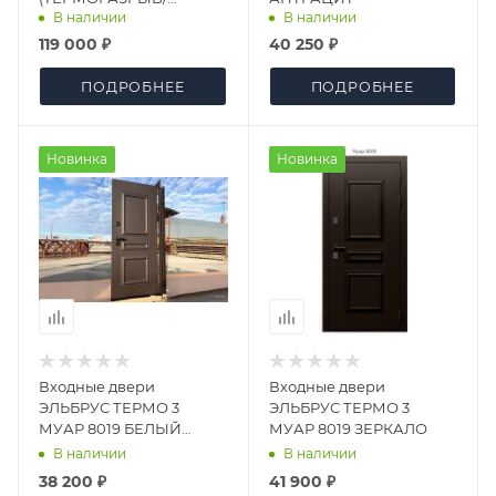
В наличии
В наличии
ДВУХСТВОРЧАТАЯ)
119 000 ₽
40 250 ₽
ПОДРОБНЕЕ
ПОДРОБНЕЕ
Новинка
Новинка
Входные двери
Входные двери
ЭЛЬБРУС ТЕРМО 3
ЭЛЬБРУС ТЕРМО 3
МУАР 8019 БЕЛЫЙ
МУАР 8019 ЗЕРКАЛО
МАТОВЫЙ
В наличии
В наличии
38 200 ₽
41 900 ₽