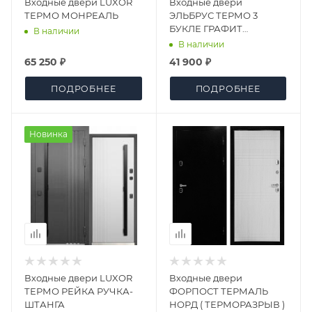
Входные двери LUXOR
Входные двери
ТЕРМО МОНРЕАЛЬ
ЭЛЬБРУС ТЕРМО 3
БУКЛЕ ГРАФИТ
В наличии
ЗЕРКАЛО
В наличии
65 250 ₽
41 900 ₽
ПОДРОБНЕЕ
ПОДРОБНЕЕ
Новинка
Входные двери LUXOR
Входные двери
ТЕРМО РЕЙКА РУЧКА-
ФОРПОСТ ТЕРМАЛЬ
ШТАНГА
НОРД ( ТЕРМОРАЗРЫВ )