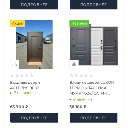
ПОДРОБНЕЕ
ПОДРОБНЕЕ
Акция
Новинка
Входные двери
Входные двери LUXOR
АСТЕРИЯ 9003
ТЕРМО КЛАССИКА
В наличии
МУАР 7024/ САТИН
ГРАФИТ, САТИН БЕЛЫЙ
В наличии
63 700 ₽
38 100 ₽
ПОДРОБНЕЕ
ПОДРОБНЕЕ