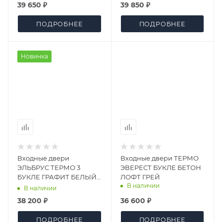
39 650 ₽
39 850 ₽
ПОДРОБНЕЕ
ПОДРОБНЕЕ
Новинка
Входные двери
Входные двери ТЕРМО
ЭЛЬБРУС ТЕРМО 3
ЭВЕРЕСТ БУКЛЕ БЕТОН
БУКЛЕ ГРАФИТ БЕЛЫЙ
ЛОФТ ГРЕЙ
В наличии
МАТОВЫЙ
В наличии
38 200 ₽
36 600 ₽
ПОДРОБНЕЕ
ПОДРОБНЕЕ