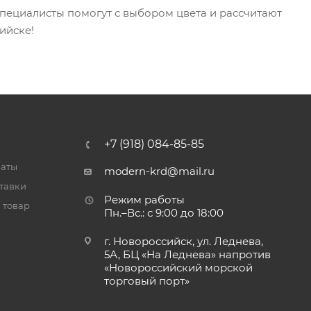
специалисты помогут с выбором цвета и рассчитают
ийске!
+7 (918) 084-85-85
латы
modern-krd@mail.ru
тавки
Режим работы
 товар
Пн.–Вс.: с 9:00 до 18:00
г. Новороссийск, ул. Леднева,
5А, БЦ «На Леднева» напротив
«Новороссийский морской
торговый порт»