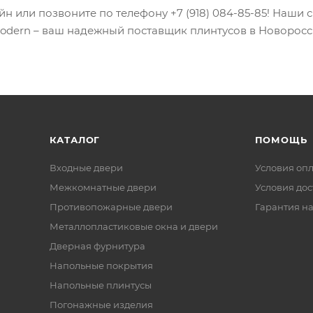
н или позвоните по телефону +7 (918) 084-85-85! Наши 
Modern – ваш надежный поставщик плинтусов в Новоросс
КАТАЛОГ
ПОМОЩЬ
Входные двери
Условия оп
Межкомнатные двери
Условия дос
Противопожарные двери
Гарантия на
Металлопластиковые окна и двери
Дверная фурнитура
Напольные покрытия
Напольные плинтусы
Погонажные изделия