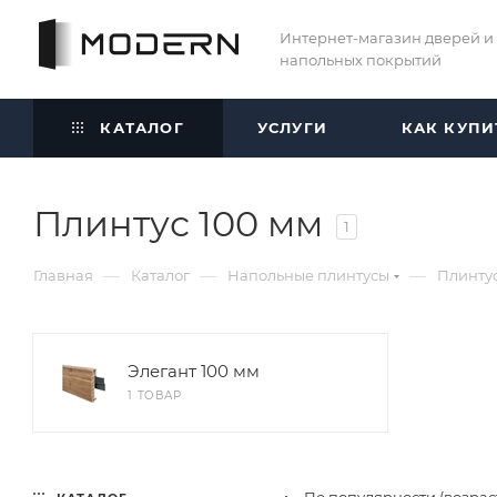
Интернет-магазин дверей и
напольных покрытий
КАТАЛОГ
УСЛУГИ
КАК КУПИ
Плинтус 100 мм
1
—
—
—
Главная
Каталог
Напольные плинтусы
Плинтус
Элегант 100 мм
1 ТОВАР