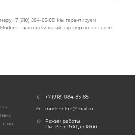
еру +7 (918) 084-85-85! Мы гарантируем
odern – ваш стабильный партнер по поставке
+7 (918) 084-85-85
латы
modern-krd@mail.ru
тавки
Режим работы
 товар
Пн.–Вс.: с 9:00 до 18:00