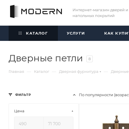
Интернет-магазин дверей и
напольных покрытий
КАТАЛОГ
УСЛУГИ
КАК КУПИ
Дверные петли
8
—
—
—
Главная
Каталог
Дверная фурнитура
Дверные
По популярности (возра
ФИЛЬТР
Цена