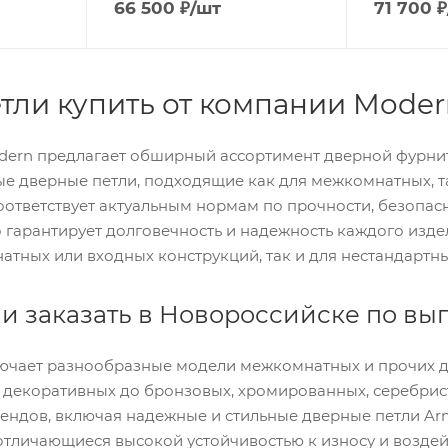
66 500
₽
/шт
71 700
₽
тли купить от компании Moder
dern предлагает обширный ассортимент дверной фурнит
е дверные петли, подходящие как для межкомнатных, та
ответствует актуальным нормам по прочности, безопас
 гарантирует долговечность и надежность каждого изд
тных или входных конструкций, так и для нестандартн
и заказать в Новороссийске по в
ючает разнообразные модели межкомнатных и прочих две
т декоративных до бронзовых, хромированных, серебрис
ендов, включая надежные и стильные дверные петли Arma
тличающиеся высокой устойчивостью к износу и воздейст