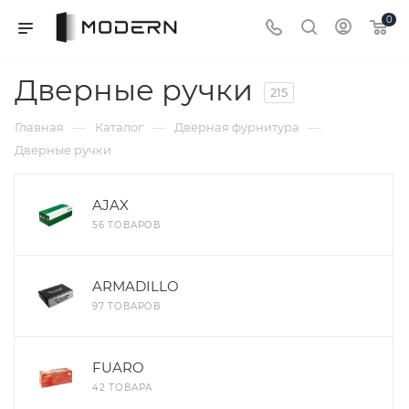
0
Дверные ручки
215
—
—
—
Главная
Каталог
Дверная фурнитура
Дверные ручки
AJAX
56 ТОВАРОВ
ARMADILLO
97 ТОВАРОВ
FUARO
42 ТОВАРА