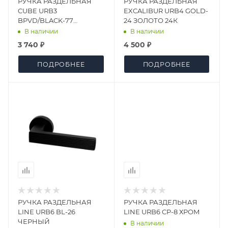
РУЧКА РАЗДЕЛЬНАЯ
РУЧКА РАЗДЕЛЬНАЯ
CUBE URB3
EXCALIBUR URB4 GOLD-
BPVD/BLACK-77
24 ЗОЛОТО 24К
ВОРОНЕНЫЙ НИКЕЛЬ/
В наличии
В наличии
ЧЕРНЫЙ
3 740 ₽
4 500 ₽
ПОДРОБНЕЕ
ПОДРОБНЕЕ
РУЧКА РАЗДЕЛЬНАЯ
РУЧКА РАЗДЕЛЬНАЯ
LINE URB6 BL-26
LINE URB6 CP-8 ХРОМ
ЧЕРНЫЙ
В наличии