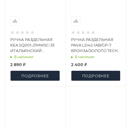
РУЧКА РАЗДЕЛЬНАЯ
РУЧКА РАЗДЕЛЬНАЯ
KEA SQ001-21MWSC-33
PAVA LD42-1AB/GP-7
ИТАЛЬЯНСКИЙ
БРОНЗА/ЗОЛОТО TECH
ТИСНЕНЫЙ
(КВ. 8х140)
В наличии
В наличии
2 890 ₽
2 400 ₽
ПОДРОБНЕЕ
ПОДРОБНЕЕ