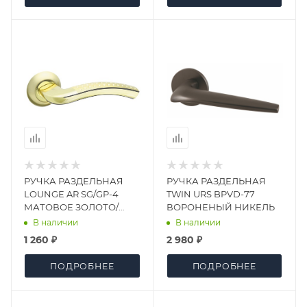
РУЧКА РАЗДЕЛЬНАЯ
РУЧКА РАЗДЕЛЬНАЯ
LOUNGE AR SG/GP-4
TWIN URS BPVD-77
МАТОВОЕ ЗОЛОТО/
ВОРОНЕНЫЙ НИКЕЛЬ
ЗОЛОТО, КВАДРАТ 8x130
В наличии
В наличии
ММ
1 260 ₽
2 980 ₽
ПОДРОБНЕЕ
ПОДРОБНЕЕ