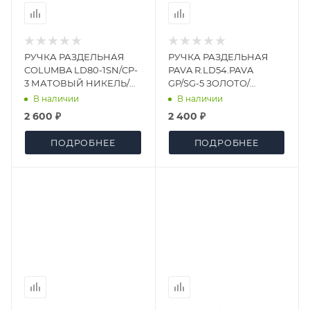
РУЧКА РАЗДЕЛЬНАЯ
РУЧКА РАЗДЕЛЬНАЯ
COLUMBA LD80-1SN/CP-
PAVA R.LD54.PAVA
3 МАТОВЫЙ НИКЕЛЬ/
GP/SG-5 ЗОЛОТО/
ХРОМ
МАТОВОЕ ЗОЛОТО
В наличии
В наличии
TECH (КВ. 8х140)
2 600 ₽
2 400 ₽
ПОДРОБНЕЕ
ПОДРОБНЕЕ