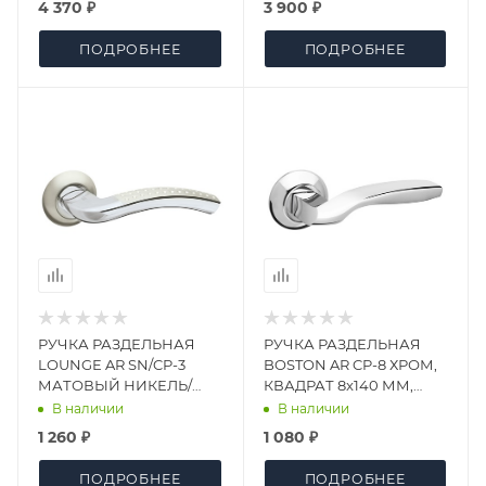
4 370 ₽
3 900 ₽
ПОДРОБНЕЕ
ПОДРОБНЕЕ
РУЧКА РАЗДЕЛЬНАЯ
РУЧКА РАЗДЕЛЬНАЯ
LOUNGE AR SN/CP-3
BOSTON AR CP-8 ХРОМ,
МАТОВЫЙ НИКЕЛЬ/
КВАДРАТ 8x140 ММ,
ХРОМ, КВАДРАТ 8x130
СТЯЖКИ M4 (10*50*50)
В наличии
В наличии
ММ
1 260 ₽
1 080 ₽
ПОДРОБНЕЕ
ПОДРОБНЕЕ