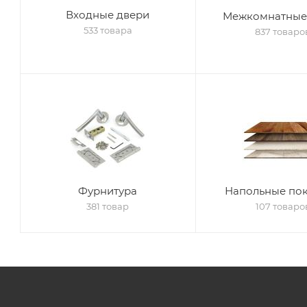
Входные двери
Межкомнатные
533 товара
837 товаро
Фурнитура
Напольные по
381 товар
107 товаро