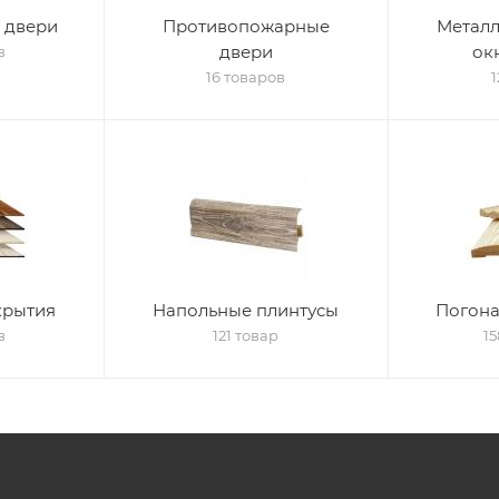
 двери
Противопожарные
Метал
двери
ок
в
16 товаров
крытия
Напольные плинтусы
Погон
в
121 товар
1