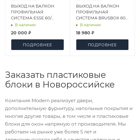
ВЫХОД НА БАЛКОН
ВЫХОД НА БАЛКОН
ПРОФИЛЬНАЯ
ПРОФИЛЬНАЯ
СИСТЕМА ESSE 60/
СИСТЕМА BRUSBOX 60/
СТЕКЛОПАКЕТ 2УХ-
СТЕКЛОПАКЕТ
В наличии
В наличии
КАМЕРНЫЙ
ОДНОКАМЕРНЫЙ
20 000 ₽
18 980 ₽
ПОДРОБНЕЕ
ПОДРОБНЕЕ
Заказать пластиковые
блоки в Новороссийске
Компания Modern реализует двери,
дополнительную фурнитуру, напольные покрытия и
многие другие товары, в том числе и пластиковые
блоки для окон напрямую от производителя. Мы
работаем на рынке уже более 5 лет и
зарекомендовали себя в качестве надежных и