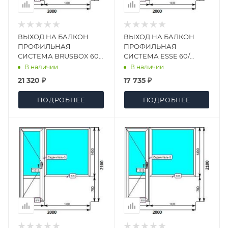
ВЫХОД НА БАЛКОН
ВЫХОД НА БАЛКОН
ПРОФИЛЬНАЯ
ПРОФИЛЬНАЯ
СИСТЕМА BRUSBOX 60/
СИСТЕМА ESSE 60/
СТЕКЛОПАКЕТ 2УХ-
СТЕКЛОПАКЕТ
В наличии
В наличии
КАМЕРНЫЙ
ОДНОКАМЕРНЫЙ
21 320 ₽
17 735 ₽
ПОДРОБНЕЕ
ПОДРОБНЕЕ