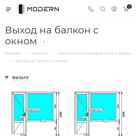
0
Выход на балкон с
окном
4
—
—
Главная
Каталог
Металлопластиковые окна и двери
—
Выход на балкон с окном
ФИЛЬТР