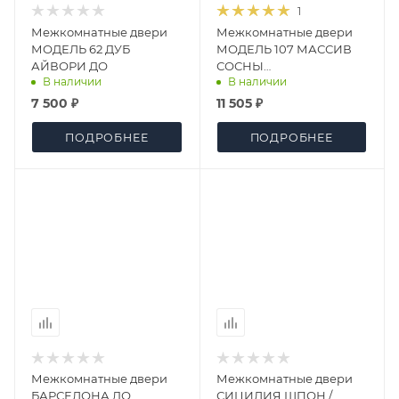
1
Межкомнатные двери
Межкомнатные двери
МОДЕЛЬ 62 ДУБ
МОДЕЛЬ 107 МАССИВ
АЙВОРИ ДО
СОСНЫ
В наличии
В наличии
ШПОНИРОВАННЫЙ
КАШТАН ТЕМНЫЙ ДГ
7 500 ₽
11 505 ₽
ПОДРОБНЕЕ
ПОДРОБНЕЕ
Межкомнатные двери
Межкомнатные двери
БАРСЕЛОНА ДО
СИЦИЛИЯ ШПОН /