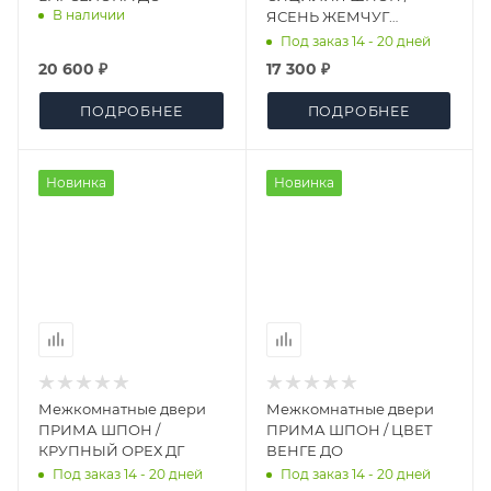
В наличии
ЯСЕНЬ ЖЕМЧУГ
ПАТИНА СЕРЕБРО ДГ
Под заказ 14 - 20 дней
20 600 ₽
17 300 ₽
ПОДРОБНЕЕ
ПОДРОБНЕЕ
Новинка
Новинка
Межкомнатные двери
Межкомнатные двери
ПРИМА ШПОН /
ПРИМА ШПОН / ЦВЕТ
КРУПНЫЙ ОРЕХ ДГ
ВЕНГЕ ДО
Под заказ 14 - 20 дней
Под заказ 14 - 20 дней