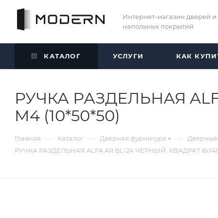
Интернет-магазин дверей и
напольных покрытий
КАТАЛОГ
УСЛУГИ
КАК КУПИ
РУЧКА РАЗДЕЛЬНАЯ ALF
M4 (10*50*50)
—
—
—
Главная
Каталог
Дверная фурнитура
Дверные
РУЧКА РАЗДЕЛЬНАЯ ALFA AR BL-24 ЧЕРНЫЙ, КВАДРАТ 8x140