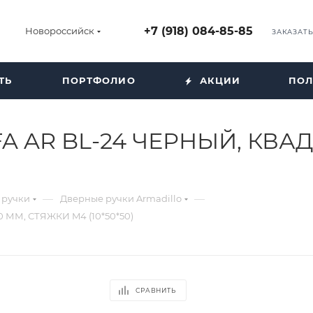
+7 (918) 084-85-85
Новороссийск
ЗАКАЗАТ
ТЬ
ПОРТФОЛИО
АКЦИИ
ПОЛ
A AR BL-24 ЧЕРНЫЙ, КВАД
—
—
 ручки
Дверные ручки Armadillo
 ММ, СТЯЖКИ M4 (10*50*50)
СРАВНИТЬ